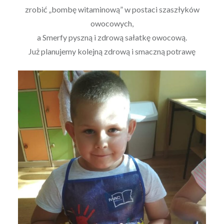
zrobić „bombę witaminową” w postaci szaszłyków
owocowych,
a Smerfy pyszną i zdrową sałatkę owocową.
Już planujemy kolejną zdrową i smaczną potrawę