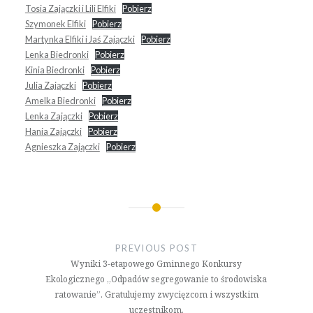
Tosia Zajączki i Lili Elfiki
Pobierz
Szymonek Elfiki
Pobierz
Martynka Elfiki i Jaś Zajączki
Pobierz
Lenka Biedronki
Pobierz
Kinia Biedronki
Pobierz
Julia Zajączki
Pobierz
Amelka Biedronki
Pobierz
Lenka Zajączki
Pobierz
Hania Zajączki
Pobierz
Agnieszka Zajączki
Pobierz
Nawigacja
wpisu
PREVIOUS POST
Wyniki 3-etapowego Gminnego Konkursy
Ekologicznego „Odpadów segregowanie to środowiska
ratowanie”. Gratulujemy zwycięzcom i wszystkim
uczestnikom.