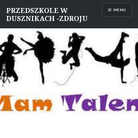
Skip
PRZEDSZKOLE W
MENU
to
DUSZNIKACH -ZDROJU
content