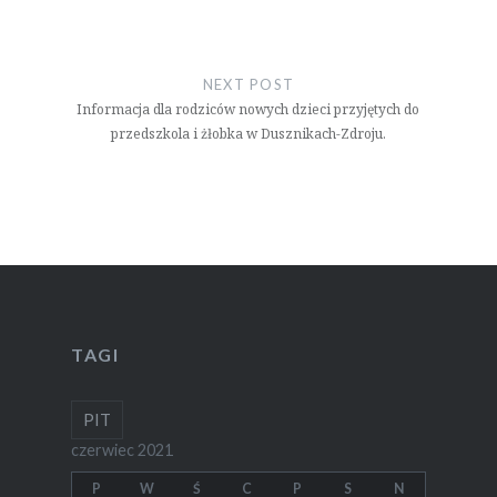
NEXT POST
Informacja dla rodziców nowych dzieci przyjętych do
przedszkola i żłobka w Dusznikach-Zdroju.
TAGI
PIT
czerwiec 2021
P
W
Ś
C
P
S
N