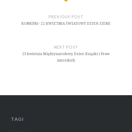
Nawigacja
wpisu
PREVIOUS POST
KONKURS- 22 KWIETNIA ŚWIATOWY DZIEŃ ZIEMI
NEXT POST
23 kwietnia Międzynarodowy Dzień Książki i Praw
Autorskich
TAGI