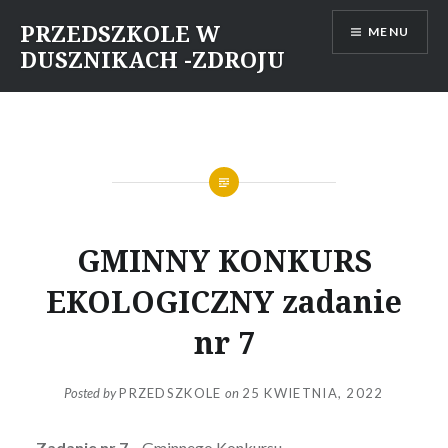
Skip
PRZEDSZKOLE W
MENU
to
DUSZNIKACH -ZDROJU
content
GMINNY KONKURS
EKOLOGICZNY zadanie
nr 7
Posted by
PRZEDSZKOLE
on
25 KWIETNIA, 2022
Zadanie nr 7
– Gminnego Konkursu