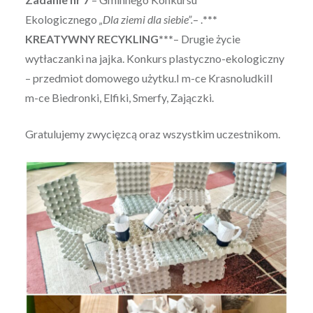
Ekologicznego
„Dla ziemi dla siebie”.
– .
***
KREATYWNY RECYKLING***
– Drugie życie
wytłaczanki na jajka. Konkurs plastyczno-ekologiczny
– przedmiot domowego użytku.I m-ce KrasnoludkiII
m-ce Biedronki, Elfiki, Smerfy, Zajączki.
Gratulujemy zwycięzcą oraz wszystkim uczestnikom.