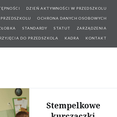
TĘPNOŚCI
DZIEŃ AKTYWNOŚCI W PRZEDSZKOLU
 PRZEDSZKOLU
OCHRONA DANYCH OSOBOWYCH
 ŻŁOBKA
STANDARDY
STATUT
ZARZĄDZENIA
RZYJĘCIA DO PRZEDSZKOLA
KADRA
KONTAKT
Stempelkowe
kurczaczki