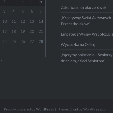
i ( pamiętającymi o
Ś
C
P
S
N
Zakończenie roku zerówek
ich ubrankach)
3
4
7
5
6
estniczyliśmy w tym
„Kreatywny Świat Aktywnych
10
11
12
13
14
wzięciu.
Przedszkolaków”
aliśmy o…
17
18
19
20
21
Empatek z Wyspy Współczuci
24
25
26
27
28
Wycieczka na Orlicę
„Łączymy pokolenia – Seniorzy
 »
dzieciom, dzieci Seniorom”
Proudly powered by WordPress
|
Theme: Dyad by
WordPress.com
.