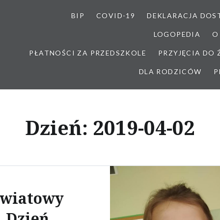
BIP
COVID-19
DEKLARACJA DOS
LOGOPEDIA
O
PŁATNOŚCI ZA PRZEDSZKOLE
PRZYJĘCIA DO
DLA RODZICÓW
P
Dzień:
2019-04-02
Światowy
Dzień