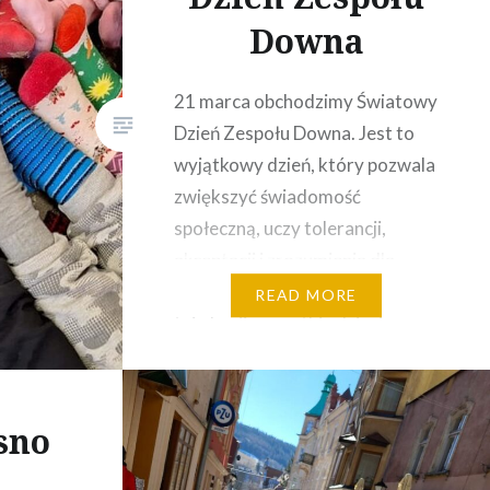
Downa
21 marca obchodzimy Światowy
Dzień Zespołu Downa. Jest to
wyjątkowy dzień, który pozwala
zwiększyć świadomość
społeczną, uczy tolerancji,
akceptacji i zrozumienia dla
różnorodności i odmienności. Z
READ MORE
tej okazji wszystkie dzieci z
naszego przedszkola założyły
dwie, niepasujące skarpetki i
tym samym zwróciły uwagę na
sno
problemy, z którymi borykają się
osoby z Zespołem Downa.