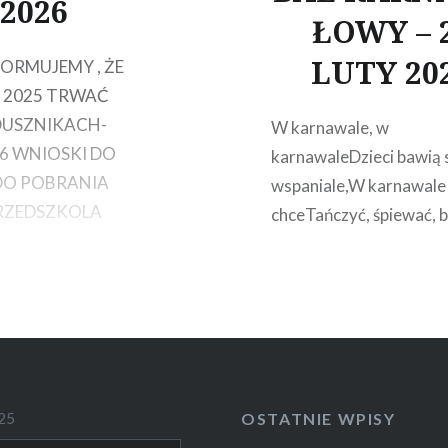
2026
ŁOWY – 
LUTY 20
ORMUJEMY , ŻE
A 2025 TRWAĆ
DUSZNIKACH-
W karnawale, w
6 WNIOSKI DO
karnawaleDzieci bawią 
DO POBRANIA
wspaniale,W karnawale
PRZEDSZKOLA
chceTańczyć, śpiewać, b
25
OSTATNIE WPISY