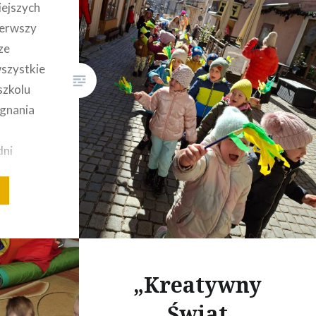
iejszych
Pokazaliśmy tym samym,…
ierwszy
ze
wszystkie
szkolu
gnania
dni
miała za
jącą
rowe
głównym
dobiąc…
„Kreatywny
Świat