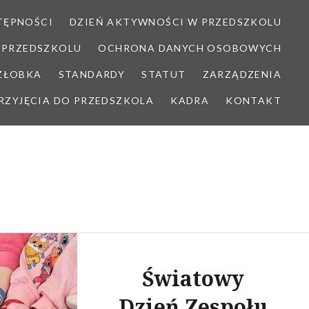
TĘPNOŚCI
DZIEŃ AKTYWNOŚCI W PRZEDSZKOLU
 PRZEDSZKOLU
OCHRONA DANYCH OSOBOWYCH
 ŻŁOBKA
STANDARDY
STATUT
ZARZĄDZENIA
RZYJĘCIA DO PRZEDSZKOLA
KADRA
KONTAKT
Światowy
Dzień Zespołu