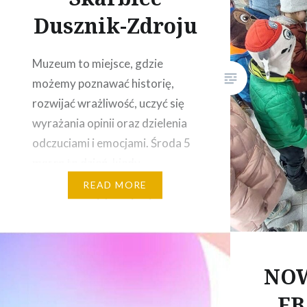
Planu O
Dusznik-Zdroju
C2.1: Zw
zastoso
Muzeum to miejsce, gdzie
cyfrowyc
możemy poznawać historię,
gospodar
rozwijać wrażliwość, uczyć się
Inwestyc
wyrażania opinii oraz dzielenia
kompete
odczuciami i emocjami. Środa 5
marca to dzień, kiedy
rozmawialiśmy o muzeach- po
READ MORE
co są , co w nich może się
znajdować i jak są ważne.
Dlatego też postanowiliśmy
razem odwiedzić najbliższe nam
NO
Muzeum Skarbiec Duszniki-
FB
Zdrój. Gdzie bardzo życzliwe