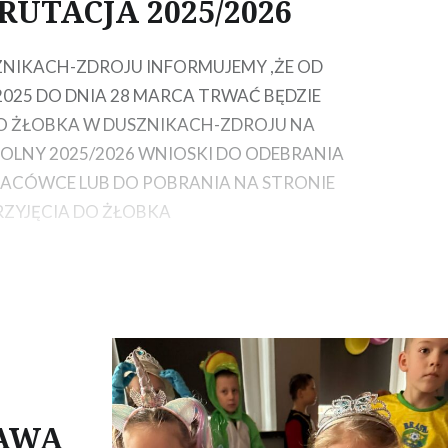
RUTACJA 2025/2026
ZNIKACH-ZDROJU INFORMUJEMY ,ŻE OD
2025 DO DNIA 28 MARCA TRWAĆ BĘDZIE
O ŻŁOBKA W DUSZNIKACH-ZDROJU NA
OLNY 2025/2026 WNIOSKI DO ODEBRANIA
LACÓWCE LUB DO POBRANIA NA STRONIE
RZYJĘCIA DO ŻŁOBKA
AWA