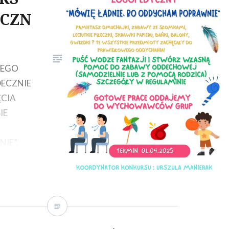
programu regionalnego
CZN
Fundusze Europejskie dla
Dolnego Śląska 2021-2027
współfinansowanego ze
środków Europejskiego
IEGO
Funduszu Społecznego Plus. W
DECZNIE
ramach w/w projektu…
CIA
IE
IE”.
CIE I W