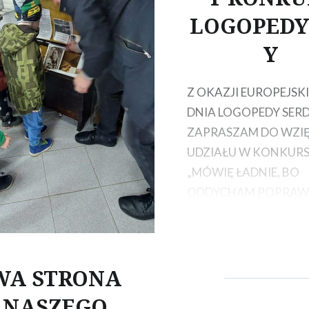
dbudowy – Reforma:
LOGOPEDY
iększenie skali
Y
wań rozwiązań
h w sferze publicznej,
ce i społeczeństwie,
Z OKAZJI EUROPEJSK
ja C2.1.3: E-
DNIA LOGOPEDY SER
ncje….
ZAPRASZAM DO WZIĘ
UDZIAŁU W KONKURS
„MÓWIĘ ŁADNIE, BO
ODDYCHAM POPRAWN
SZCZEGÓŁY NA PLAKA
REGULAMINIE.
WA STRONA
 NASZEGO