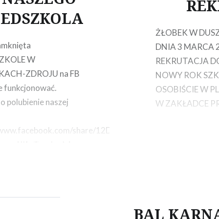
REK
ZEDSZKOLA
ŻŁOBEK W DUS
amknięta
DNIA 3 MARCA 
ZKOLE W
REKRUTACJA D
KACH-ZDROJU na FB
NOWY ROK SZK
e funkcjonować.
OSOBIŚCIE W P
o polubienie naszej
W ZAKŁADCE P
//www.facebook.com/share/12DKuteEaKy/?
d=wwXIfr Tam będzie
owana taka sama
ść jak do tej pory na
relacje wydarzeń ,
 ogłoszenia i ważne
BAL KARN
cje)
ZAPRASZAMY !