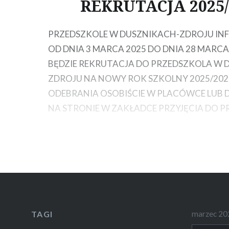
REKRUTACJA 2025/
PRZEDSZKOLE W DUSZNIKACH-ZDROJU INF
OD DNIA 3 MARCA 2025 DO DNIA 28 MARC
BĘDZIE REKRUTACJA DO PRZEDSZKOLA W 
ZDROJU NA NOWY ROK SZKOLNY 2025/202
ODEBRANIA OSOBIŚCIE W PLACÓWCE LUB 
NA STRONIE W ZAKŁADCE PRZYJĘCIA DO 
TAGI
marzec 20