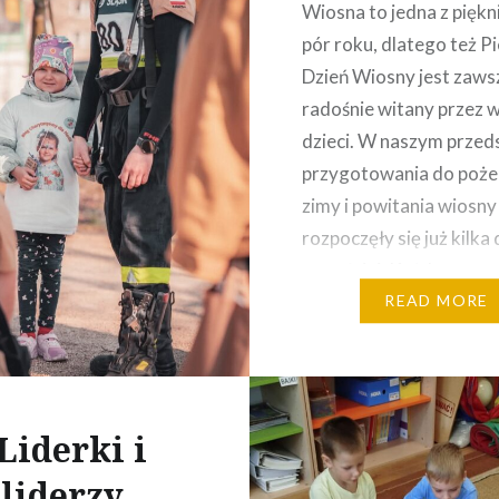
Wiosna to jedna z piękn
pór roku, dlatego też P
Dzień Wiosny jest zaws
radośnie witany przez 
dzieci. W naszym przed
przygotowania do poże
zimy i powitania wiosny
rozpoczęły się już kilka 
wcześniej. Każda grupa 
zadanie wykonać prace
READ MORE
plastyczną przedstawia
wiosenne kwiaty. Kolo
prace dzieci stały się 
elementem wystroju, z
Liderki i
liderzy