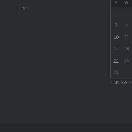
P
W
PIT
3
4
11
10
17
18
25
24
31
« lut
kwi »