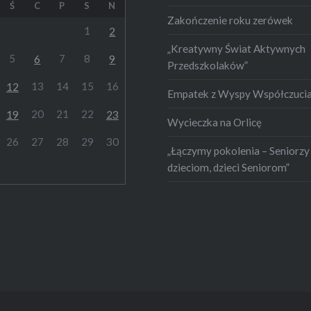
Ś
C
P
S
N
Zakończenie roku zerówek
1
2
„Kreatywny Świat Aktywnych
5
7
8
6
9
Przedszkolaków”
13
14
15
16
12
Empatek z Wyspy Współczuci
20
21
22
19
23
Wycieczka na Orlicę
26
27
28
29
30
„Łączymy pokolenia – Seniorzy
dzieciom, dzieci Seniorom”